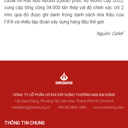
Lusail và Ras Abu Aboud (Qatar) phục vụ World Cup 2022,
cung cấp tổng cộng 34.000 tấn thép với độ chính xác chỉ 2
mm, qua đó được ghi danh trong danh sách nhà thầu của
FIFA và nhiều tập đoàn xây dựng hàng đầu thế giới.
Nguồn: CafeF
CÔNG TY CỔ PHẦN CƠ KHÍ XÂY DỰNG THƯƠNG MẠI ĐẠI DŨNG
123 Bạch Đằng, Phường Tân Sơn Hòa, Thành Phố Hồ Chí Minh
marketing@daidung.vn
+84 28 3868 1689
www.daidung.com
THÔNG TIN CHUNG