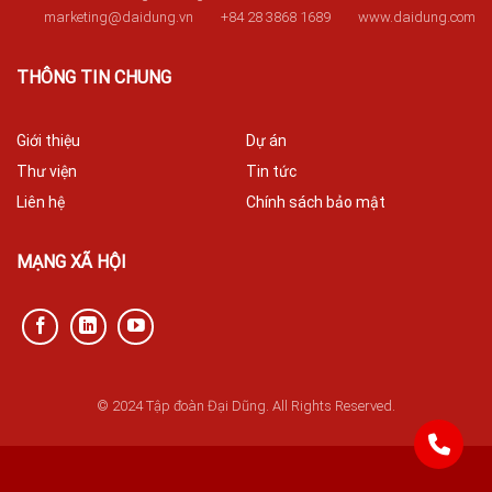
marketing@daidung.vn
+84 28 3868 1689
www.daidung.com
THÔNG TIN CHUNG
Giới thiệu
Dự án
Thư viện
Tin tức
Liên hệ
Chính sách bảo mật
MẠNG XÃ HỘI
© 2024 Tập đoàn Đại Dũng. All Rights Reserved.
842