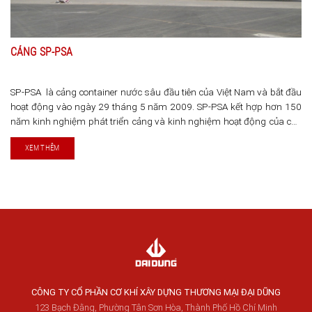
CẢNG SP-PSA
SP-PSA là cảng container nước sâu đầu tiên của Việt Nam và bắt đầu
hoạt động vào ngày 29 tháng 5 năm 2009. SP-PSA kết hợp hơn 150
năm kinh nghiệm phát triển cảng và kinh nghiệm hoạt động của các
cổ đông là CTCP Cảng Sài Gòn, Vinalines và PSA Việt Nam (công ty [...]
XEM THÊM
CÔNG TY CỔ PHẦN CƠ KHÍ XÂY DỰNG THƯƠNG MẠI ĐẠI DŨNG
123 Bạch Đằng, Phường Tân Sơn Hòa, Thành Phố Hồ Chí Minh