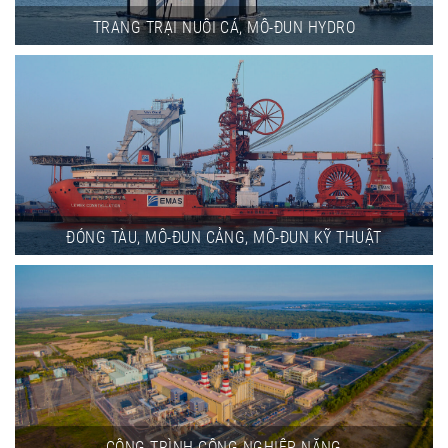
TRANG TRẠI NUÔI CÁ, MÔ-ĐUN HYDRO
ĐÓNG TÀU, MÔ-ĐUN CẢNG, MÔ-ĐUN KỸ THUẬT
CÔNG TRÌNH CÔNG NGHIỆP NẶNG