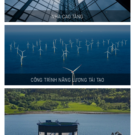
NHÀ CAO TẦNG
CÔNG TRÌNH NĂNG LƯỢNG TÁI TẠO