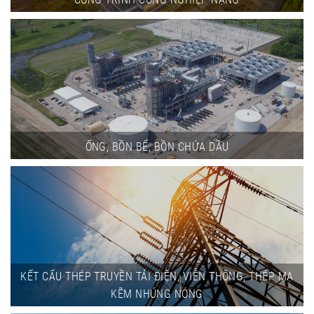
ỐNG, BỒN BỂ, BỒN CHỨA DẦU
KẾT CẤU THÉP TRUYỀN TẢI ĐIỆN, VIỄN THÔNG, THÉP MẠ
KẼM NHÚNG NÓNG