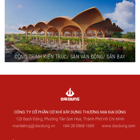
CÔNG TRÌNH KIẾN TRÚC/ SÂN VẬN ĐỘNG/ SÂN BAY
CÔNG TY CỔ PHẦN CƠ KHÍ XÂY DỰNG THƯƠNG MẠI ĐẠI DŨNG
123 Bạch Đằng, Phường Tân Sơn Hòa, Thành Phố Hồ Chí Minh
marketing@daidung.vn
+84 28 3868 1689
www.daidung.com