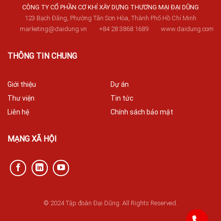
CÔNG TY CỔ PHẦN CƠ KHÍ XÂY DỰNG THƯƠNG MẠI ĐẠI DŨNG
123 Bạch Đằng, Phường Tân Sơn Hòa, Thành Phố Hồ Chí Minh
marketing@daidung.vn
+84 28 3868 1689
www.daidung.com
THÔNG TIN CHUNG
Giới thiệu
Dự án
Thư viện
Tin tức
Liên hệ
Chính sách bảo mật
MẠNG XÃ HỘI
© 2024 Tập đoàn Đại Dũng. All Rights Reserved.
842