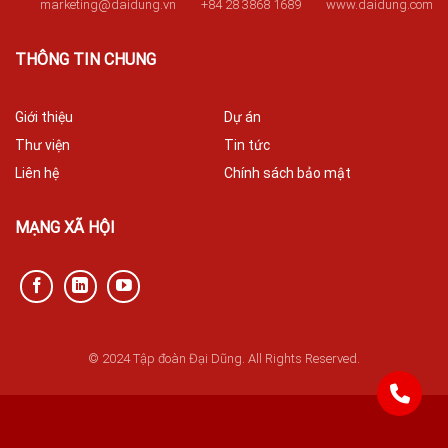
marketing@daidung.vn
+84 28 3868 1689
www.daidung.com
THÔNG TIN CHUNG
Giới thiệu
Dự án
Thư viện
Tin tức
Liên hệ
Chính sách bảo mật
MẠNG XÃ HỘI
© 2024 Tập đoàn Đại Dũng. All Rights Reserved.
842