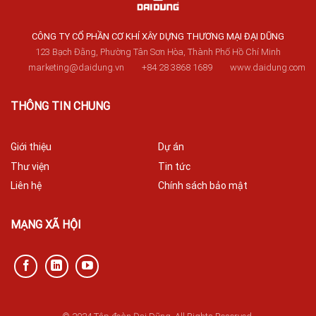
CÔNG TY CỔ PHẦN CƠ KHÍ XÂY DỰNG THƯƠNG MẠI ĐẠI DŨNG
123 Bạch Đằng, Phường Tân Sơn Hòa, Thành Phố Hồ Chí Minh
marketing@daidung.vn
+84 28 3868 1689
www.daidung.com
THÔNG TIN CHUNG
Giới thiệu
Dự án
Thư viện
Tin tức
Liên hệ
Chính sách bảo mật
MẠNG XÃ HỘI