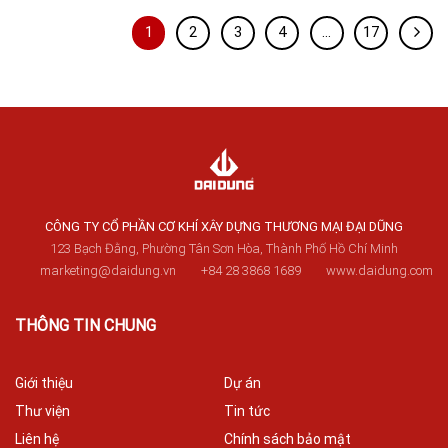
1
2
3
4
…
17
CÔNG TY CỔ PHẦN CƠ KHÍ XÂY DỰNG THƯƠNG MẠI ĐẠI DŨNG
123 Bạch Đằng, Phường Tân Sơn Hòa, Thành Phố Hồ Chí Minh
marketing@daidung.vn
+84 28 3868 1689
www.daidung.com
THÔNG TIN CHUNG
Giới thiệu
Dự án
Thư viện
Tin tức
Liên hệ
Chính sách bảo mật